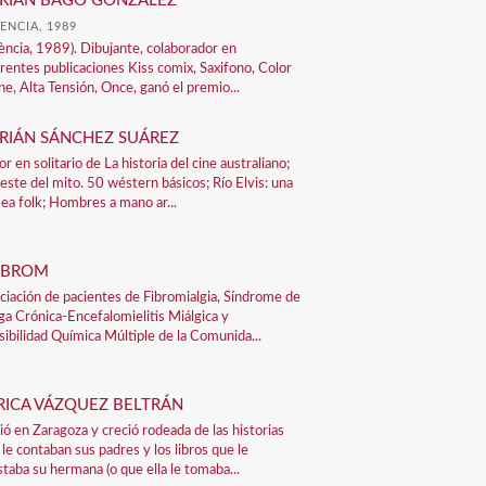
RIÁN BAGO GONZÁLEZ
ENCIA, 1989
lència, 1989). Dibujante, colaborador en
erentes publicaciones Kiss comix, Saxifono, Color
e, Alta Tensión, Once, ganó el premio...
RIÁN SÁNCHEZ SUÁREZ
r en solitario de La historia del cine australiano;
oeste del mito. 50 wéstern básicos; Río Elvis: una
sea folk; Hombres a mano ar...
IBROM
ciación de pacientes de Fibromialgia, Síndrome de
iga Crónica-Encefalomielitis Miálgica y
sibilidad Química Múltiple de la Comunida...
RICA VÁZQUEZ BELTRÁN
ió en Zaragoza y creció rodeada de las historias
 le contaban sus padres y los libros que le
staba su hermana (o que ella le tomaba...