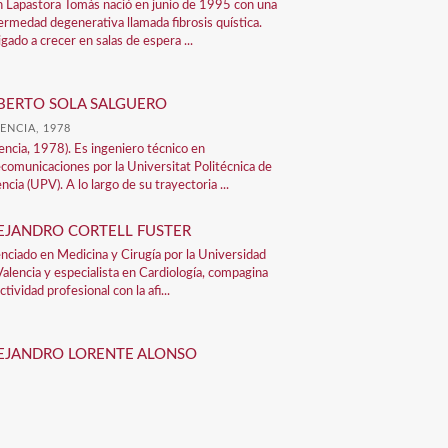
n Lapastora Tomás nació en junio de 1995 con una
ermedad degenerativa llamada fibrosis quística.
gado a crecer en salas de espera ...
BERTO SOLA SALGUERO
ENCIA, 1978
lencia, 1978). Es ingeniero técnico en
ecomunicaciones por la Universitat Politécnica de
ncia (UPV). A lo largo de su trayectoria ...
EJANDRO CORTELL FUSTER
enciado en Medicina y Cirugía por la Universidad
Valencia y especialista en Cardiología, compagina
ctividad profesional con la afi...
EJANDRO LORENTE ALONSO