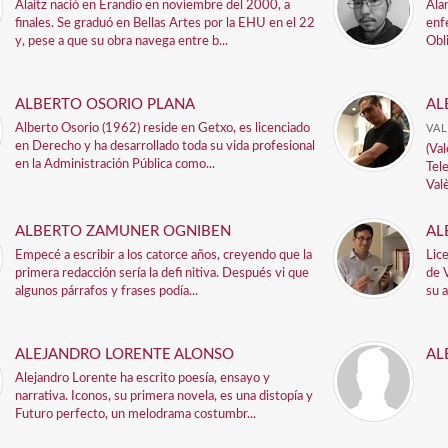
Alaitz nació en Erandio en noviembre del 2000, a
Ala
finales. Se graduó en Bellas Artes por la EHU en el 22
enf
y, pese a que su obra navega entre b...
Obli
ALBERTO OSORIO PLANA
AL
Alberto Osorio (1962) reside en Getxo, es licenciado
VAL
en Derecho y ha desarrollado toda su vida profesional
(Va
en la Administración Pública como...
Tel
Valè
ALBERTO ZAMUNER OGNIBEN
AL
Empecé a escribir a los catorce años, creyendo que la
Lic
primera redacción sería la defi nitiva. Después vi que
de 
algunos párrafos y frases podía...
su a
ALEJANDRO LORENTE ALONSO
AL
Alejandro Lorente ha escrito poesía, ensayo y
narrativa. Iconos, su primera novela, es una distopía y
Futuro perfecto, un melodrama costumbr...