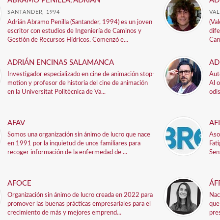
ABRAMO PENILLA, ADRIÁN
AD
SANTANDER, 1994
VAL
Adrián Abramo Penilla (Santander, 1994) es un joven
(Va
escritor con estudios de Ingeniería de Caminos y
dif
Gestión de Recursos Hídricos. Comenzó e...
Carn
ADRIÁN ENCINAS SALAMANCA
AD
Investigador especializado en cine de animación stop-
Auto
motion y profesor de historia del cine de animación
Al 
en la Universitat Politècnica de Va...
odi
AFAV
AF
Somos una organización sin ánimo de lucro que nace
Aso
en 1991 por la inquietud de unos familiares para
Fat
recoger información de la enfermedad de ...
Sen
AFOCE
ÁF
Organización sin ánimo de lucro creada en 2022 para
Nac
promover las buenas prácticas empresariales para el
que
crecimiento de más y mejores emprend...
pre