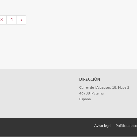
3
4
»
DIRECCIÓN
Carrer de l’Algepser, 18, Nave 2
46988
Paterna
España
Aviso legal
Política de c