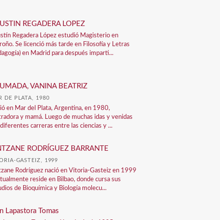
USTIN REGADERA LOPEZ
stín Regadera López estudió Magisterio en
roño. Se licenció más tarde en Filosofía y Letras
dagogía) en Madrid para después imparti...
UMADA, VANINA BEATRIZ
 DE PLATA, 1980
ió en Mar del Plata, Argentina, en 1980,
stradora y mamá. Luego de muchas idas y venidas
diferentes carreras entre las ciencias y ...
NTZANE RODRÍGUEZ BARRANTE
ORIA-GASTEIZ, 1999
tzane Rodríguez nació en Vitoria-Gasteiz en 1999
ctualmente reside en Bilbao, donde cursa sus
udios de Bioquímica y Biología molecu...
n Lapastora Tomas