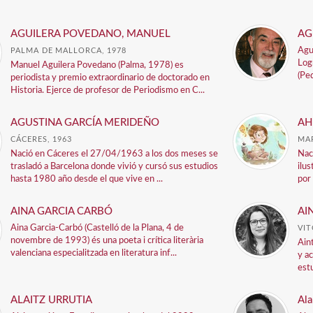
AGUILERA POVEDANO, MANUEL
AG
Agu
PALMA DE MALLORCA, 1978
Log
Manuel Aguilera Povedano (Palma, 1978) es
(Pe
periodista y premio extraordinario de doctorado en
Historia. Ejerce de profesor de Periodismo en C...
AGUSTINA GARCÍA MERIDEÑO
AH
CÁCERES, 1963
MAR
Nació en Cáceres el 27/04/1963 a los dos meses se
Nac
trasladó a Barcelona donde vivió y cursó sus estudios
ilu
hasta 1980 año desde el que vive en ...
por 
AINA GARCIA CARBÓ
AI
Aina Garcia-Carbó (Castelló de la Plana, 4 de
VIT
novembre de 1993) és una poeta i crítica literària
Ain
valenciana especialitzada en literatura inf...
y a
est
ALAITZ URRUTIA
Ala