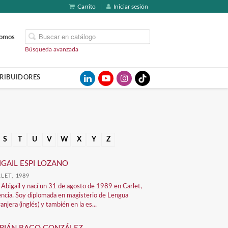
Carrito
Iniciar sesión
somos
Búsqueda avanzada
TRIBUIDORES
S
T
U
V
W
X
Y
Z
IGAIL ESPI LOZANO
LET, 1989
 Abigail y nací un 31 de agosto de 1989 en Carlet,
encia. Soy diplomada en magisterio de Lengua
anjera (inglés) y también en la es...