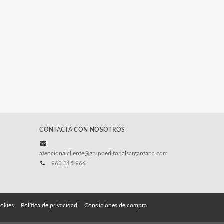
CONTACTA CON NOSOTROS
atencionalcliente@grupoeditorialsargantana.com
963 315 966
ookies
Política de privacidad
Condiciones de compra