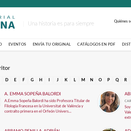
Quiénes 
Una historia es para siempre
O
EVENTOS
ENVÍA TU ORIGINAL
CATÁLOGOS EN PDF
DIS
itor
D
E
F
G
H
I
J
K
L
M
N
O
P
Q
R
A. EMMA SOPEÑA BALORDI
AB
A.Emma Sopeña Balordi ha sido Profesora Titular de
CAR
Filología Francesa en la Universitat de València y
Soy
contralto primera en el Orfeón Univers...
Val
extr