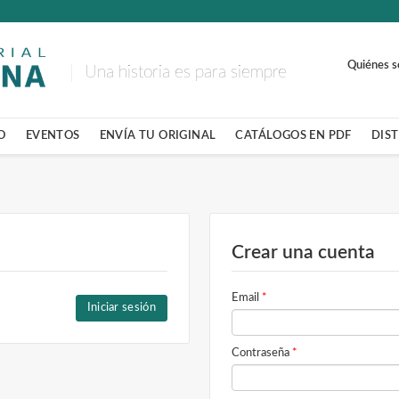
Quiénes 
Una historia es para siempre
O
EVENTOS
ENVÍA TU ORIGINAL
CATÁLOGOS EN PDF
DIS
Crear una cuenta
Email
*
Iniciar sesión
Contraseña
*