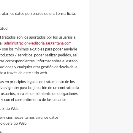
tratar los datos personales de una forma lícita,
citud
 tratados son los aportados por los usuarios a
ail
administracion@editorialsargantana.com
y son los mínimos exigibles para poder enviarle
ductos / servicios, poder realizar pedidos, así
ras correspondientes, informar sobre el estado
aciones y cualquier otra gestión derivada de la
do a través de este sitio web.
as en principios legales de tratamiento de los
va vigente: para la ejecución de un contrato o la
s usuarios, para el cumplimiento de obligaciones
o y con el consentimiento de los usuarios.
e Sitio Web
servicios necesitamos algunos datos
cio que Sitio Web.
a: