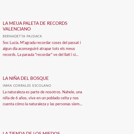
LA MEUA PALETA DE RECORDS
VALENCIANO
BERNADETTA PAJDACK
Soc Lucía. M'agrada recordar coses del passat i
algun dia aconseguiré atrapar tots els meus
records. La paraula "recordar" ve del llatí i si...
LA NIÑA DEL BOSQUE
INMA CORRALES ESCOLANO
La naturaleza es parte de nosotros. Nahele, una
niña de 6 años, vive en un poblado celta y nos
cuenta cómo la naturaleza y las personas siem...
LA TIENDA DE LOS MIEDOS