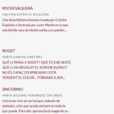
ROCKEVAQUERA
CRISTINA EXPÓSITO ESCALONA
Una divertidísima historia creada por Cristina
Expósito e ilustrada por Leire Martín en la que
una tímida vaca da rienda suelta a su pasión:...
ROGET
MARTA SANCHIS MARTÍNEZ
QUÈ LI PASSA A ROGET? QUÈ ÉS EIXE BOTÓ
QUE LI HA REGALAT EL SENYOR SILENCI?
NO ÉS CAPAÇ D'EXPRESSAR I ESTÀ
PERDENT EL COLOR... TORNARÀ A SER...
SINCORNIO
MARIA DOLORES HERNÁNDEZ SATORRES
Unicornio vive en un bosque rodeado de
animales, a los que ayuda siempre en todo lo
que puede. Para ello, aprovecha la magia de su