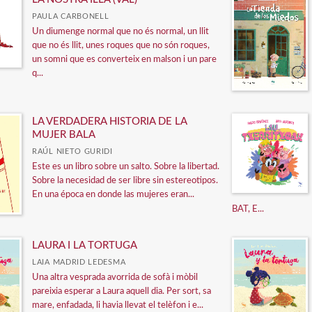
PAULA CARBONELL
Un diumenge normal que no és normal, un llit
que no és llit, unes roques que no són roques,
un somni que es converteix en malson i un pare
q...
LA VERDADERA HISTORIA DE LA
MUJER BALA
RAÚL NIETO GURIDI
Este es un libro sobre un salto. Sobre la libertad.
Sobre la necesidad de ser libre sin estereotipos.
En una época en donde las mujeres eran...
BAT, E...
LAURA I LA TORTUGA
LAIA MADRID LEDESMA
Una altra vesprada avorrida de sofà i mòbil
pareixia esperar a Laura aquell dia. Per sort, sa
mare, enfadada, li havia llevat el telèfon i e...