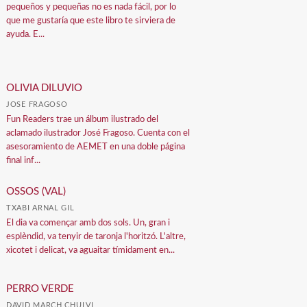
pequeños y pequeñas no es nada fácil, por lo
que me gustaría que este libro te sirviera de
ayuda. E...
OLIVIA DILUVIO
JOSE FRAGOSO
Fun Readers trae un álbum ilustrado del
aclamado ilustrador José Fragoso. Cuenta con el
asesoramiento de AEMET en una doble página
final inf...
OSSOS (VAL)
TXABI ARNAL GIL
El dia va començar amb dos sols. Un, gran i
esplèndid, va tenyir de taronja l'horitzó. L'altre,
xicotet i delicat, va aguaitar tímidament en...
PERRO VERDE
DAVID MARCH CHULVI