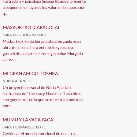
ilustradora y psicóloga Susana Rosique, presenta
a pequeños y mayores los valores de superación
q...
MASKORTXO (CARACOLA)
SARA NOGUERA RAMIRO
Maskortxok kanta berezia abesten zuela esan
ohi zuten, baina hura entzuteko gauza oso
garrantzitsua baino ez zen egin behar Murgildu
zaitez ...
MI GRAN AMIGO TOSHKA
NURIA APARICIO
Un proyecto personal de Núria Aparicio,
ilustradora de 'The crazy Haacks' o 'Las chicas
son guerreras', en la que se muestra la amistad
entr...
MUMU Y LA VACA PACA
SARA HERNÁNDEZ BOTE
Gestionar el mundo emocional de nuestros