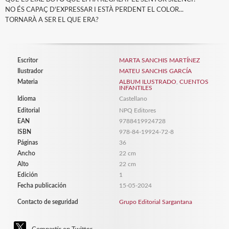
NO ÉS CAPAÇ D'EXPRESSAR I ESTÀ PERDENT EL COLOR...
TORNARÀ A SER EL QUE ERA?
Escritor
MARTA SANCHIS MARTÍNEZ
Ilustrador
MATEU SANCHIS GARCÍA
Materia
ALBUM ILUSTRADO
,
CUENTOS
INFANTILES
Idioma
Castellano
Editorial
NPQ Editores
EAN
9788419924728
ISBN
978-84-19924-72-8
Páginas
36
Ancho
22 cm
Alto
22 cm
Edición
1
Fecha publicación
15-05-2024
Contacto de seguridad
Grupo Editorial Sargantana