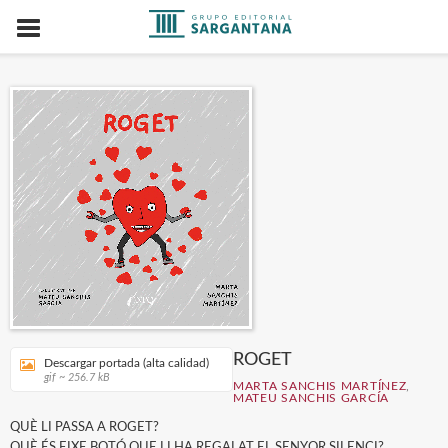
ROGET
Descargar portada (alta calidad)
gif ~ 256.7 kB
MARTA SANCHIS MARTÍNEZ
,
MATEU SANCHIS GARCÍA
QUÈ LI PASSA A ROGET?
QUÈ ÉS EIXE BOTÓ QUE LI HA REGALAT EL SENYOR SILENCI?