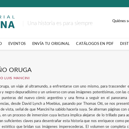
Quiénes 
Una historia es para siempre
O
EVENTOS
ENVÍA TU ORIGINAL
CATÁLOGOS EN PDF
DIS
ÑO ORUGA
O LUIS MANCINI
oruga, un viaje al ultramundo, a enfrentarse con uno mismo, para trascender e
o y negro depuradísimo y un universo con unas imágenes potentísimas, con las 
 punteras del nuevo cómic argentino y una firma a seguir en el panorama m
encias, desde David Lynch a Moebius, pasando por Thomas Ott, se nos present
 de vista, señal de que Mancini ha sabido hacerla suya. Se alternan páginas con d
o, en un proceso de inmersion cuya lectura implica alejarse de lo trillado para 
itan suficientes claves para desentrañar esta historia que nos enriquece como pe
r estético que bridan sus imágenes imperecederas. El volumen se completa co