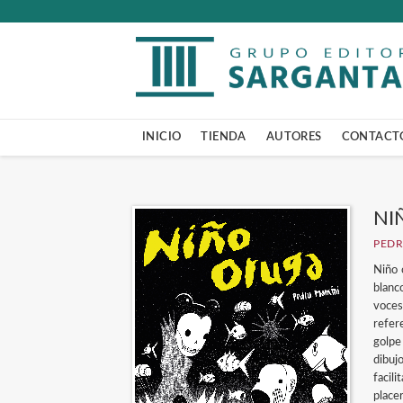
INICIO
TIENDA
AUTORES
CONTACT
NI
PEDR
Niño 
blanc
voces
refer
golpe
dibuj
facil
place