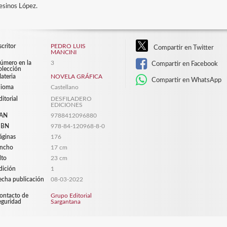
sinos López.
scritor
PEDRO LUIS
Compartir en Twitter
MANCINI
úmero en la
3
Compartir en Facebook
olección
ateria
NOVELA GRÁFICA
Compartir en WhatsApp
dioma
Castellano
ditorial
DESFILADERO
EDICIONES
AN
9788412096880
SBN
978-84-120968-8-0
áginas
176
ncho
17 cm
lto
23 cm
dición
1
echa publicación
08-03-2022
ontacto de
Grupo Editorial
eguridad
Sargantana