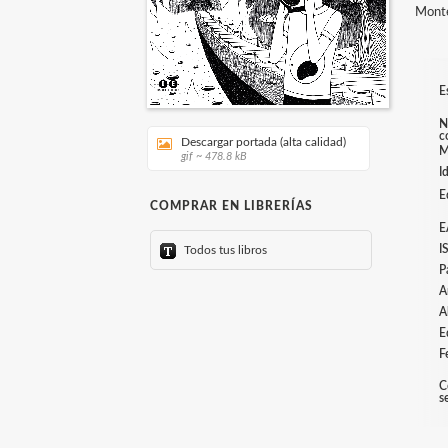
Monte
E
N
c
Descargar portada (alta calidad)
M
gif ~ 478.8 kB
I
E
COMPRAR EN LIBRERÍAS
E
I
Todos tus libros
P
A
A
E
F
C
s