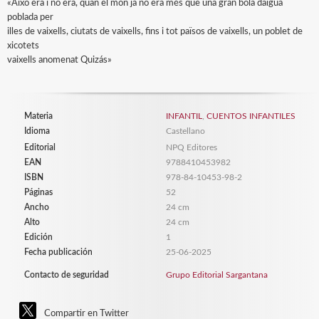
«Això era i no era, quan el món ja no era més que una gran bola daigua
poblada per
illes de vaixells, ciutats de vaixells, fins i tot països de vaixells, un poblet de
xicotets
vaixells anomenat Quizás»
Materia
INFANTIL
,
CUENTOS INFANTILES
Idioma
Castellano
Editorial
NPQ Editores
EAN
9788410453982
ISBN
978-84-10453-98-2
Páginas
52
Ancho
24 cm
Alto
24 cm
Edición
1
Fecha publicación
25-06-2025
Contacto de seguridad
Grupo Editorial Sargantana
Compartir en Twitter