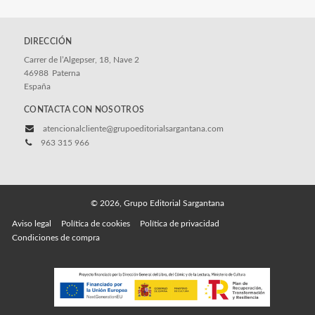
DIRECCIÓN
Carrer de l’Algepser, 18, Nave 2
46988
Paterna
España
CONTACTA CON NOSOTROS
atencionalcliente@grupoeditorialsargantana.com
963 315 966
© 2026, Grupo Editorial Sargantana
Aviso legal
Política de cookies
Política de privacidad
Condiciones de compra