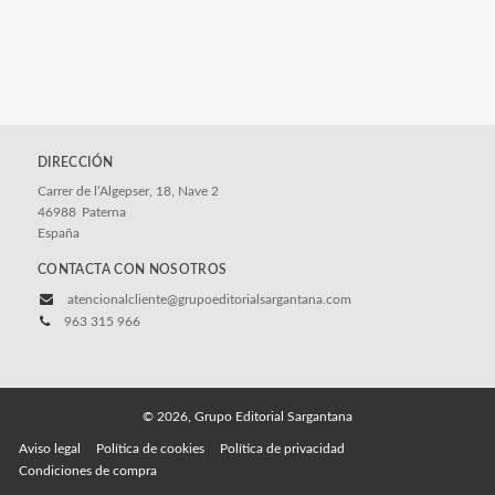
DIRECCIÓN
Carrer de l’Algepser, 18, Nave 2
46988
Paterna
España
CONTACTA CON NOSOTROS
atencionalcliente@grupoeditorialsargantana.com
963 315 966
© 2026, Grupo Editorial Sargantana
Aviso legal
Política de cookies
Política de privacidad
Condiciones de compra