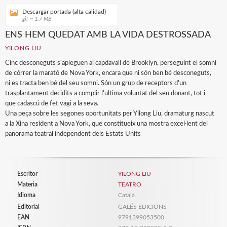
Descargar portada (alta calidad)
gif ~ 1.7 MB
ENS HEM QUEDAT AMB LA VIDA DESTROSSADA
YILONG LIU
Cinc desconeguts s'apleguen al capdavall de Brooklyn, perseguint el somni
de córrer la marató de Nova York, encara que ni són ben bé desconeguts,
ni es tracta ben bé del seu somni. Són un grup de receptors d'un
trasplantament decidits a complir l'ultima voluntat del seu donant, tot i
que cadascú de fet vagi a la seva.
Una peça sobre les segones oportunitats per Yilong Liu, dramaturg nascut
a la Xina resident a Nova York, que constitueix una mostra excel·lent del
panorama teatral independent dels Estats Units
Escritor
YILONG LIU
Materia
TEATRO
Idioma
Català
Editorial
GALÉS EDICIONS
EAN
9791399053500