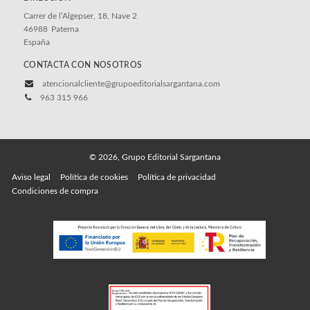
Carrer de l’Algepser, 18, Nave 2
46988
Paterna
España
CONTACTA CON NOSOTROS
atencionalcliente@grupoeditorialsargantana.com
963 315 966
© 2026, Grupo Editorial Sargantana
Aviso legal
Política de cookies
Política de privacidad
Condiciones de compra