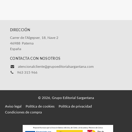
DIRECCIÓN
Carrer de l’Algepser, 18, Nave 2
46988
Paterna
España
CONTACTA CON NOSOTROS
atencionalcliente@grupoeditorialsargantana.com
963 315 966
© 2026, Grupo Editorial Sargantana
Aviso legal
Política de cookies
Política de privacidad
Condiciones de compra