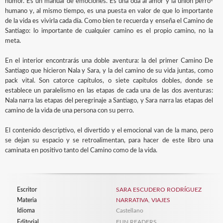
humor. Es un manual de emociones. Es una oda al amor y la unión perro-
humano y, al mismo tiempo, es una puesta en valor de que lo importante
de la vida es vivirla cada día. Como bien te recuerda y enseña el Camino de
Santiago: lo importante de cualquier camino es el propio camino, no la
meta.
En el interior encontrarás una doble aventura: la del primer Camino De
Santiago que hicieron Nala y Sara, y la del camino de su vida juntas, como
pack vital. Son catorce capítulos, o siete capítulos dobles, donde se
establece un paralelismo en las etapas de cada una de las dos aventuras:
Nala narra las etapas del peregrinaje a Santiago, y Sara narra las etapas del
camino de la vida de una persona con su perro.
El contenido descriptivo, el divertido y el emocional van de la mano, pero
se dejan su espacio y se retroalimentan, para hacer de este libro una
caminata en positivo tanto del Camino como de la vida.
Escritor
SARA ESCUDERO RODRÍGUEZ
Materia
NARRATIVA
,
VIAJES
Idioma
Castellano
Editorial
FUN READERS