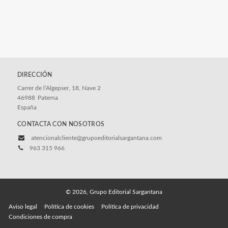
DIRECCIÓN
Carrer de l’Algepser, 18, Nave 2
46988
Paterna
España
CONTACTA CON NOSOTROS
atencionalcliente@grupoeditorialsargantana.com
963 315 966
© 2026, Grupo Editorial Sargantana
Aviso legal
Política de cookies
Política de privacidad
Condiciones de compra