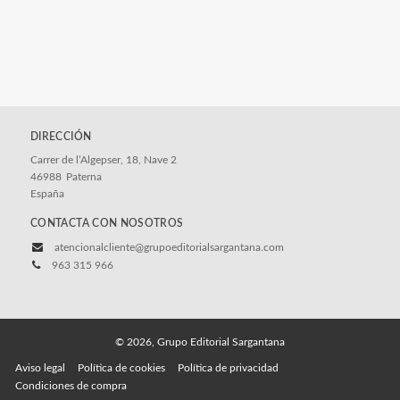
DIRECCIÓN
Carrer de l’Algepser, 18, Nave 2
46988
Paterna
España
CONTACTA CON NOSOTROS
atencionalcliente@grupoeditorialsargantana.com
963 315 966
© 2026, Grupo Editorial Sargantana
Aviso legal
Política de cookies
Política de privacidad
Condiciones de compra