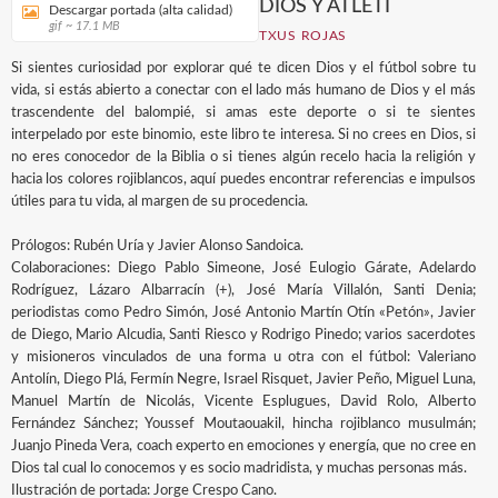
DIOS Y ATLETI
Descargar portada (alta calidad)
gif ~ 17.1 MB
TXUS ROJAS
Si sientes curiosidad por explorar qué te dicen Dios y el fútbol sobre tu
vida, si estás abierto a conectar con el lado más humano de Dios y el más
trascendente del balompié, si amas este deporte o si te sientes
interpelado por este binomio, este libro te interesa. Si no crees en Dios, si
no eres conocedor de la Biblia o si tienes algún recelo hacia la religión y
hacia los colores rojiblancos, aquí puedes encontrar referencias e impulsos
útiles para tu vida, al margen de su procedencia.
Prólogos: Rubén Uría y Javier Alonso Sandoica.
Colaboraciones: Diego Pablo Simeone, José Eulogio Gárate, Adelardo
Rodríguez, Lázaro Albarracín (+), José María Villalón, Santi Denia;
periodistas como Pedro Simón, José Antonio Martín Otín «Petón», Javier
de Diego, Mario Alcudia, Santi Riesco y Rodrigo Pinedo; varios sacerdotes
y misioneros vinculados de una forma u otra con el fútbol: Valeriano
Antolín, Diego Plá, Fermín Negre, Israel Risquet, Javier Peño, Miguel Luna,
Manuel Martín de Nicolás, Vicente Esplugues, David Rolo, Alberto
Fernández Sánchez; Youssef Moutaouakil, hincha rojiblanco musulmán;
Juanjo Pineda Vera, coach experto en emociones y energía, que no cree en
Dios tal cual lo conocemos y es socio madridista, y muchas personas más.
Ilustración de portada: Jorge Crespo Cano.