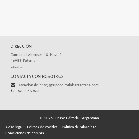
DIRECCIÓN
Carrer de l’Algepser, 18, Nave 2
46988
Paterna
España
CONTACTA CON NOSOTROS
atencionalcliente@grupoeditorialsargantana.com
963 315 966
© 2026, Grupo Editorial Sargantana
Aviso legal
Política de cookies
Política de privacidad
Condiciones de compra