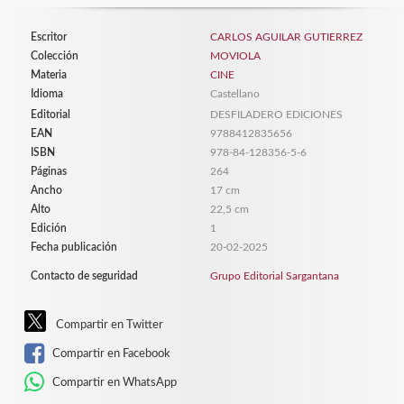
Escritor
CARLOS AGUILAR GUTIERREZ
Colección
MOVIOLA
Materia
CINE
Idioma
Castellano
Editorial
DESFILADERO EDICIONES
EAN
9788412835656
ISBN
978-84-128356-5-6
Páginas
264
Ancho
17 cm
Alto
22,5 cm
Edición
1
Fecha publicación
20-02-2025
Contacto de seguridad
Grupo Editorial Sargantana
Compartir en Twitter
Compartir en Facebook
Compartir en WhatsApp