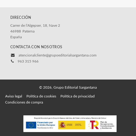
SARGANTANA, ALETA Y DESFILADERO
Formulario de manuscritos
DIRECCIÓN
Ver todos... (7)
Carrer de l’Algepser, 18, Nave 2
46988
Paterna
España
CONTACTA CON NOSOTROS
atencionalcliente@grupoeditorialsargantana.com
963 315 966
© 2026, Grupo Editorial Sargantana
Aviso legal
Política de cookies
Política de privacidad
Condiciones de compra