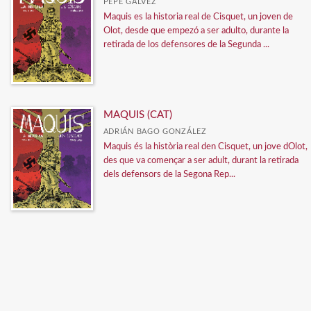
PEPE GÁLVEZ
EDITORIAL POSIDONIA
Maquis es la historia real de Cisquet, un joven de
Olot, desde que empezó a ser adulto, durante la
EDITORIAL SARGANTANA
retirada de los defensores de la Segunda ...
FUN READERS
GALÉS EDICIONS
MUNYX EDITORIAL
MAQUIS (CAT)
MUNYX EDITORIAL
ADRIÁN BAGO GONZÁLEZ
Maquis és la història real den Cisquet, un jove dOlot,
NPQ Editores
des que va començar a ser adult, durant la retirada
Ver todas... (10)
dels defensors de la Segona Rep...
CATÁLOGOS PDF
Novedades 2026
CATÁLOGO COLEGIOS CURSO 2026-2027
CATÁLOGO INTERNACIONAL GENERAL 2026