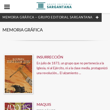
MEMORIA GRÁFICA – GRUPO EDITORIAL SARGANTANA
NUESTRAS COLECCIONES
MEMORIA GRÁFICA
Ver todas... (1)
MATERIAS
INSURRECCIÓN
En julio de 1873, un grupo que no pertenecía a la
Ver todas... (1)
Iglesia, ni al Ejército, ni a la clase media, protagonizó
una revolución... El alzamiento ...
EDITORIALES
ALETA EDICIONES
DESFILADERO EDICIONES
MAQUIS
EDITORIAL BRIEF