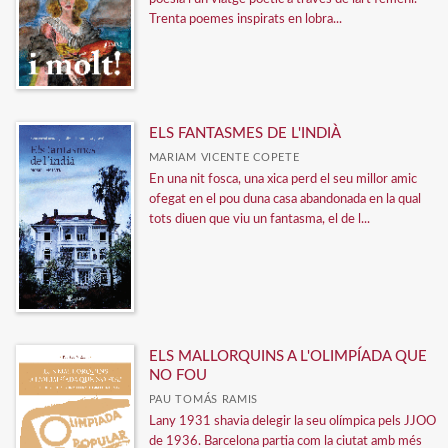
Trenta poemes inspirats en lobra...
ELS FANTASMES DE L'INDIÀ
MARIAM VICENTE COPETE
En una nit fosca, una xica perd el seu millor amic
ofegat en el pou duna casa abandonada en la qual
tots diuen que viu un fantasma, el de l...
ELS MALLORQUINS A L'OLIMPÍADA QUE
NO FOU
PAU TOMÁS RAMIS
Lany 1931 shavia delegir la seu olímpica pels JJOO
de 1936. Barcelona partia com la ciutat amb més