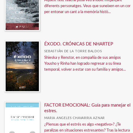
Aquest text teatral posa veu a loblit mitjançant
diferents personatges. Veus que suneixen en un cor
per entonar un cant a la memòria histò...
ÉXODO. CRÓNICAS DE NHARTEP
SEBASTIÁN DE LA TORRE BALDOS
Shieska y Renstor, en compañía de sus amigos
Yousho y Rinha han logrado regresar a su línea
temporal, volver a estar con su familia y amigos...
FACTOR EMOCIONAL: Guía para manejar el
estres.
MARIA ANGELES CHAVARRIA AZNAR
¿Piensas que el estrés es algo «negativo»? ¿Te
paralizas en situaciones estresantes? Tras la lectura