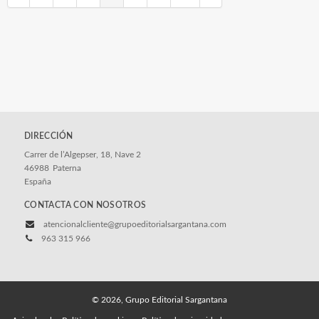
DIRECCIÓN
Carrer de l’Algepser, 18, Nave 2
46988
Paterna
España
CONTACTA CON NOSOTROS
atencionalcliente@grupoeditorialsargantana.com
963 315 966
© 2026, Grupo Editorial Sargantana