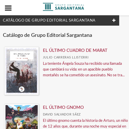
CATÁLOGO DE GRUPO EDITORIAL SARGANTANA
NUESTRAS COLECCIONES
Catálogo de Grupo Editorial Sargantana
Ver todas... (1)
EL ÚLTIMO CUADRO DE MARAT
JULIO CARRERAS LLISTERRI
La teniente Ángela Souza ha recibido una llamada
MATERIAS
que cambiará su vida: en un apacible pueblo
montañés se ha cometido un asesinato. No se tra...
Ver todas... (1)
EDITORIALES
ALETA EDICIONES
EL ÚLTIMO GNOMO
DAVID SALVADOR SÁEZ
DESFILADERO EDICIONES
El último gnomo cuenta la historia de Arturo, un niño
EDITORIAL BRIEF
de 12 años que, durante una noche muy especial en