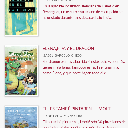
PERE VALENCIANO
En la apacible localidad valenciana de Canet d'en
Berenguer, un oscuro entramado de corrupción se
ha gestado durante tres décadas bajo la di...
ELENA,PIPA Y EL DRAGÓN
ISABEL BARCELO CHICO
Ser dragón es muy aburrido si estás solo y, además,
tienes mala fama. Tampoco es fácil ser una niña,
como Elena, y que no te hagan todo el c...
ELLES TAMBÉ PINTAREN... I MOLT!
IRENE LADO MONSERRAT
Elles també pintaren..., i molt! són 30 pinzellades de
poesia i un viatge poètic a través de lart femení.