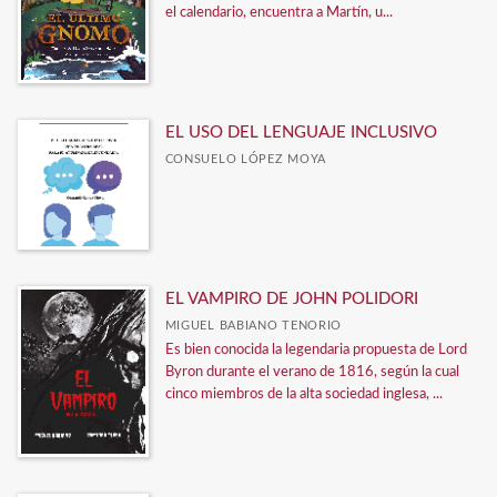
el calendario, encuentra a Martín, u...
EDITORIAL POSIDONIA
EDITORIAL SARGANTANA
FUN READERS
GALÉS EDICIONS
EL USO DEL LENGUAJE INCLUSIVO
CONSUELO LÓPEZ MOYA
MUNYX EDITORIAL
MUNYX EDITORIAL
NPQ Editores
Ver todas... (10)
EL VAMPIRO DE JOHN POLIDORI
MIGUEL BABIANO TENORIO
Es bien conocida la legendaria propuesta de Lord
CATÁLOGOS PDF
Byron durante el verano de 1816, según la cual
cinco miembros de la alta sociedad inglesa, ...
Novedades 2026
CATÁLOGO COLEGIOS CURSO 2026-2027
CATÁLOGO INTERNACIONAL GENERAL 2026