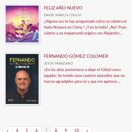
FELIZ AÑO NUEVO
DAVID MARCH CHULVI
¿Alguna vez te has preguntado cómo se celebra el
Aaño Nnuevo en China ? ¿Y en la India? ¿No? Pues
súbete a un mapamundi mágico con Alejandro...
FERNANDO GÓMEZ COLOMER
JESÚS MANZANO
«En los años posteriores a dejar el fútbol como
jugador, he tenido unos cuantos episodios que no
fueron agradables para mí y que me apetece ...
«
4
5
6
7
8
9
10
»