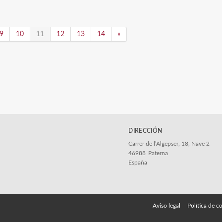
9
10
11
12
13
14
»
DIRECCIÓN
Carrer de l’Algepser, 18, Nave 2
46988
Paterna
España
Aviso legal
Política de c