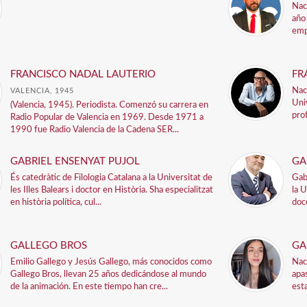
Nac
año
emp
FRANCISCO NADAL LAUTERIO
FR
Nac
VALENCIA, 1945
Uni
(Valencia, 1945). Periodista. Comenzó su carrera en
pro
Radio Popular de Valencia en 1969. Desde 1971 a
1990 fue Radio Valencia de la Cadena SER...
GABRIEL ENSENYAT PUJOL
GA
És catedràtic de Filologia Catalana a la Universitat de
Gab
les Illes Balears i doctor en Història. Sha especialitzat
la 
en història política, cul...
doc
GALLEGO BROS
GA
Emilio Gallego y Jesús Gallego, más conocidos como
Nac
Gallego Bros, llevan 25 años dedicándose al mundo
apa
de la animación. En este tiempo han cre...
est