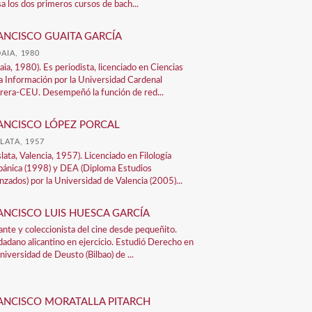
sa los dos primeros cursos de bach...
ANCISCO GUAITA GARCÍA
AIA, 1980
aia, 1980). Es periodista, licenciado en Ciencias
la Información por la Universidad Cardenal
rera-CEU. Desempeñó la función de red...
ANCISCO LÓPEZ PORCAL
LATA, 1957
lata, Valencia, 1957). Licenciado en Filología
pánica (1998) y DEA (Diploma Estudios
nzados) por la Universidad de Valencia (2005)...
ANCISCO LUIS HUESCA GARCÍA
nte y coleccionista del cine desde pequeñito.
dadano alicantino en ejercicio. Estudió Derecho en
niversidad de Deusto (Bilbao) de ...
ANCISCO MORATALLA PITARCH