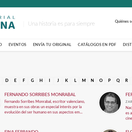
Quiénes 
Una historia es para siempre
O
EVENTOS
ENVÍA TU ORIGINAL
CATÁLOGOS EN PDF
DIS
D
E
F
G
H
I
J
K
L
M
N
O
P
Q
R
FERNANDO SORRIBES MONRABAL
FE
Fernando Sorribes Monrabal, escritor valenciano,
ZA
muestra en sus obras un especial interés por la
Nac
evolución del ser humano en sus aspectos em...
es 
cin