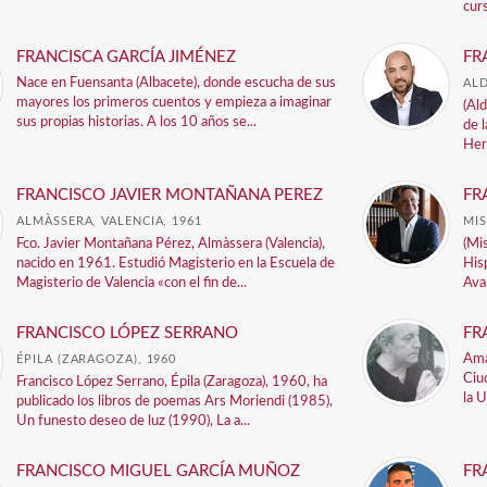
cur
FRANCISCA GARCÍA JIMÉNEZ
FR
Nace en Fuensanta (Albacete), donde escucha de sus
ALD
mayores los primeros cuentos y empieza a imaginar
(Ald
sus propias historias. A los 10 años se...
de 
Her
FRANCISCO JAVIER MONTAÑANA PEREZ
FR
ALMÀSSERA, VALENCIA, 1961
MIS
Fco. Javier Montañana Pérez, Almàssera (Valencia),
(Mis
nacido en 1961. Estudió Magisterio en la Escuela de
His
Magisterio de Valencia «con el fin de...
Ava
FRANCISCO LÓPEZ SERRANO
FR
Ama
ÉPILA (ZARAGOZA), 1960
Ciu
Francisco López Serrano, Épila (Zaragoza), 1960, ha
la U
publicado los libros de poemas Ars Moriendi (1985),
Un funesto deseo de luz (1990), La a...
FRANCISCO MIGUEL GARCÍA MUÑOZ
FR