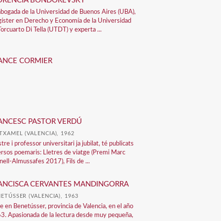
ORENCIA BONDOREVSKY
abogada de la Universidad de Buenos Aires (UBA),
íster en Derecho y Economía de la Universidad
Torcuarto Di Tella (UTDT) y experta ...
ANCE CORMIER
ANCESC PASTOR VERDÚ
XAMEL (VALENCIA), 1962
re i professor universitari ja jubilat, té publicats
ersos poemaris: Lletres de viatge (Premi Marc
nell-Almussafes 2017), Fils de ...
ANCISCA CERVANTES MANDINGORRA
ETÚSSER (VALENCIA), 1963
e en Benetússer, provincia de Valencia, en el año
3. Apasionada de la lectura desde muy pequeña,