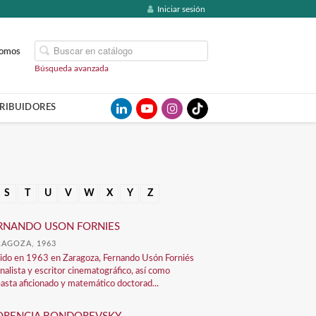
Iniciar sesión
somos
Búsqueda avanzada
TRIBUIDORES
S
T
U
V
W
X
Y
Z
RNANDO USON FORNIES
RAGOZA, 1963
ido en 1963 en Zaragoza, Fernando Usón Forniés
analista y escritor cinematográfico, así como
easta aficionado y matemático doctorad...