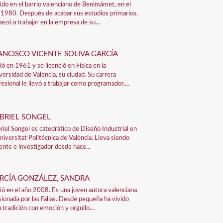
ido en el barrio valenciano de Benimámet, en el
 1980. Después de acabar sus estudios primarios,
ezó a trabajar en la empresa de su...
ANCISCO VICENTE SOLIVA GARCÍA
ió en 1961 y se licenció en Física en la
versidad de Valencia, su ciudad. Su carrera
fesional le llevó a trabajar como programador,...
BRIEL SONGEL
riel Songel es catedrático de Diseño Industrial en
Universitat Politécnica de València. Lleva siendo
ente e investigador desde hace...
RCÍA GONZÁLEZ, SANDRA
ió en el año 2008. Es una joven autora valenciana
sionada por las Fallas. Desde pequeña ha vivido
a tradición con emoción y orgullo...