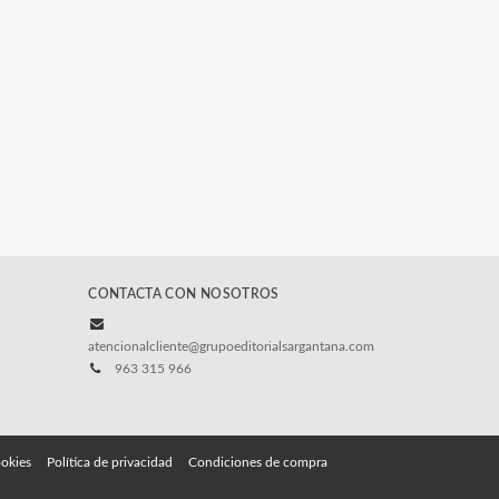
CONTACTA CON NOSOTROS
atencionalcliente@grupoeditorialsargantana.com
963 315 966
ookies
Política de privacidad
Condiciones de compra