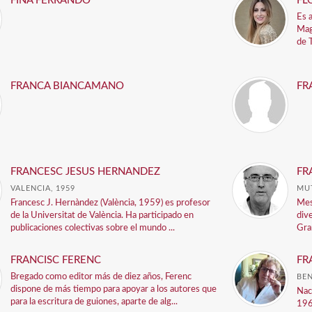
FINA FERRANDO
FL
Es 
Mag
de 
FRANCA BIANCAMANO
FR
FRANCESC JESUS HERNANDEZ
FR
VALENCIA, 1959
MUT
Francesc J. Hernàndez (València, 1959) es profesor
Mest
de la Universitat de València. Ha participado en
div
publicaciones colectivas sobre el mundo ...
Gra
FRANCISC FERENC
FR
Bregado como editor más de diez años, Ferenc
BEN
dispone de más tiempo para apoyar a los autores que
Nac
para la escritura de guiones, aparte de alg...
196