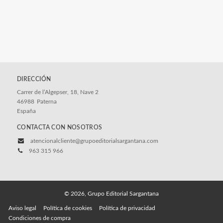
DIRECCIÓN
Carrer de l’Algepser, 18, Nave 2
46988
Paterna
España
CONTACTA CON NOSOTROS
atencionalcliente@grupoeditorialsargantana.com
963 315 966
© 2026, Grupo Editorial Sargantana
Aviso legal
Política de cookies
Política de privacidad
Condiciones de compra