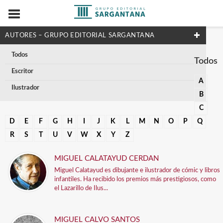
AUTORES – GRUPO EDITORIAL SARGANTANA
Todos
Todos
Escritor
A
Ilustrador
B
C
D
E
F
G
H
I
J
K
L
M
N
O
P
Q
R
S
T
U
V
W
X
Y
Z
MIGUEL CALATAYUD CERDAN
Miguel Calatayud es dibujante e ilustrador de cómic y libros
infantiles. Ha recibido los premios más prestigiosos, como
el Lazarillo de Ilus...
MIGUEL CALVO SANTOS