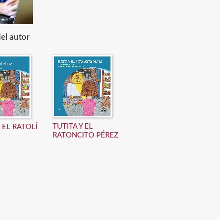
el autor
TUTITA Y EL
I EL RATOLÍ
RATONCITO PÉREZ