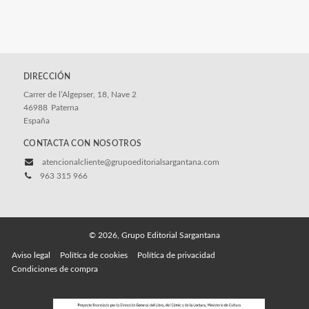
DIRECCIÓN
Carrer de l’Algepser, 18, Nave 2
46988
Paterna
España
CONTACTA CON NOSOTROS
atencionalcliente@grupoeditorialsargantana.com
963 315 966
© 2026, Grupo Editorial Sargantana
Aviso legal
Política de cookies
Política de privacidad
Condiciones de compra