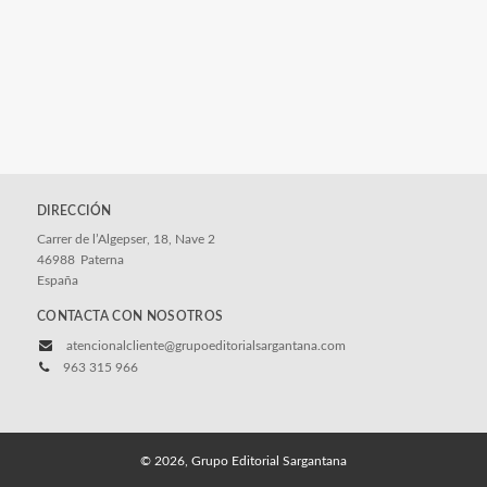
DIRECCIÓN
Carrer de l’Algepser, 18, Nave 2
46988
Paterna
España
CONTACTA CON NOSOTROS
atencionalcliente@grupoeditorialsargantana.com
963 315 966
© 2026, Grupo Editorial Sargantana