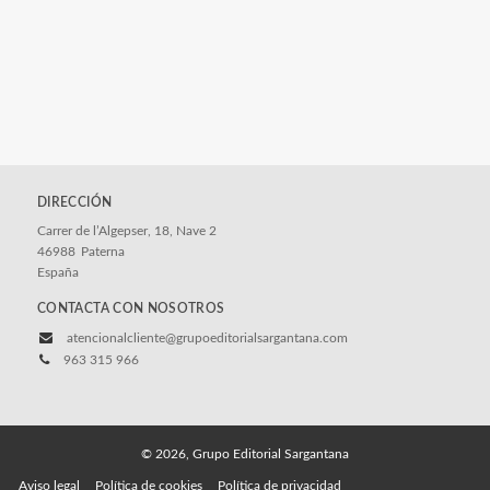
DIRECCIÓN
Carrer de l’Algepser, 18, Nave 2
46988
Paterna
España
CONTACTA CON NOSOTROS
atencionalcliente@grupoeditorialsargantana.com
963 315 966
© 2026, Grupo Editorial Sargantana
Aviso legal
Política de cookies
Política de privacidad