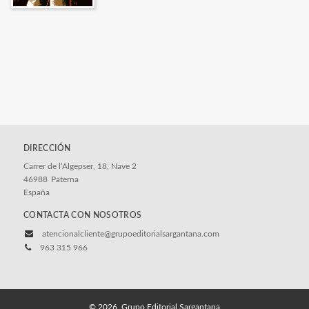
DIRECCIÓN
Carrer de l’Algepser, 18, Nave 2
46988
Paterna
España
CONTACTA CON NOSOTROS
atencionalcliente@grupoeditorialsargantana.com
963 315 966
© 2026, Grupo Editorial Sargantana