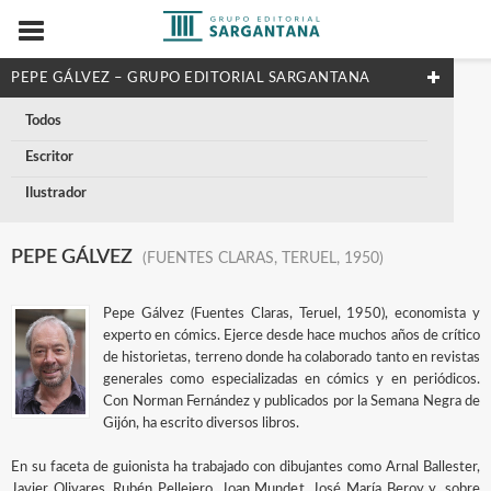
PEPE GÁLVEZ – GRUPO EDITORIAL SARGANTANA
Todos
Escritor
Ilustrador
PEPE GÁLVEZ
(FUENTES CLARAS, TERUEL, 1950)
Pepe Gálvez (Fuentes Claras, Teruel, 1950), economista y
experto en cómics. Ejerce desde hace muchos años de crítico
de historietas, terreno donde ha colaborado tanto en revistas
generales como especializadas en cómics y en periódicos.
Con Norman Fernández y publicados por la Semana Negra de
Gijón, ha escrito diversos libros.
En su faceta de guionista ha trabajado con dibujantes como Arnal Ballester,
Javier Olivares, Rubén Pellejero, Joan Mundet, José María Beroy y, sobre