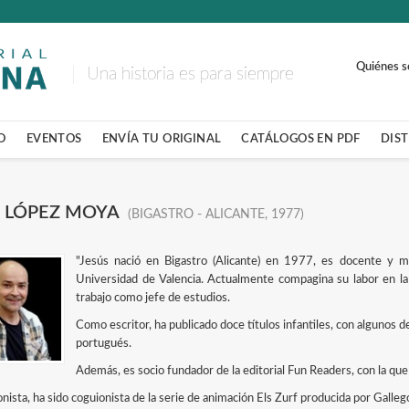
Quiénes 
Una historia es para siempre
O
EVENTOS
ENVÍA TU ORIGINAL
CATÁLOGOS EN PDF
DIS
S LÓPEZ MOYA
(BIGASTRO - ALICANTE, 1977)
"Jesús nació en Bigastro (Alicante) en 1977, es docente y má
Universidad de Valencia. Actualmente compagina su labor en la l
trabajo como jefe de estudios.
Como escritor, ha publicado doce títulos infantiles, con algunos d
portugués.
Además, es socio fundador de la editorial Fun Readers, con la que 
ista, ha sido coguionista de la serie de animación Els Zurf producida por Galle