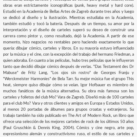
obras eran estrictamente iconográficas (punk, heavy metal y hard core).
Estudió en la Academia de Bellas Artes de Zagreb durante tres años y luego
se dedicó al diseño y la ilustración. Mientras estudiaba en la Academia,
también estudió y tocó la batería. Después de un tiempo, su amor por la
interpretación y el diseño de carteles superó su deseo de construir una
carrera como pintor y, como resultado, dejó la Academia. A partir de ese
momento, hizo negocios no rentables pero haciendo exactamente lo que
quería: dibujar cómics, carteles y libros. En su mayoría estuvo influenciado
por la música y el cine, con la excepción del trabajo del hermano Friedman, a
quien adoraba. En cuanto a las películas, hubo tres películas que le influyeron
tanto que decidió dibujar cómics después de verlas. "Das Testament des Dr
Mabuse" de Fritz Lang, "Los ojos sin rostro" de Georges Franju y
"Werckmeister Harmonies" de Bela Tarr. Su mejor música fue el grupo This
heat, siempre quiso dibujar cómo se veían. Igor Hofbauer es miembro de
muchos fanáticos de la música alternativa. Su obra más famosa son los
carteles y folletos del club Mo? Vara de Zagreb. Diseñó más de 100 carteles
para el club Mo? Vara y otros clientes y amigos en Europa y Estados Unidos,
al menos 20 portadas de álbumes para grupos croatas y extranjeros. Su
trabajo también ha sido publicado en The Art of Modern Rock, un libro que
ofrece una selección de los mejores carteles de rock de los últimos 50 años
(Paul Gruschkin & Dennis King, 2004). Cómics y cine negro, arte pop,
expresionismo alemán y constructivismo ruso, el estilo de sus carteles y