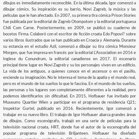
dibujos es inmediatamente reconocible. En la última década, Igor comenzó a
dibujar cómics. Su inspiración es su barrio, Novi Zagreb, la música y las
películas que le han afectado. En 2007, su primera tira cómica Prison Stories
fue publicada por la editorial de Zagreb Otompotom y la editorial portuguesa
Chili Com Carne. Posteriormente, en 2009, se publicó su cuaderno de
bocetos Firma. Colaboró con el escritor de ficción croata Edo Popovi? sobre
varios libros ilustrados que se han publicado en Croacia y Alemania. Durante
su estancia en el estudio Azil, comenzó a dibujar su tira cómica Monsieur
Morgen, que fue impresa en francés por la editorial L'Association en 2016 e
Inglese du Conundrum, la editorial canadiense en 2017. El escenario
principal tiene lugar en Novi Zagreb y su los personajes viven en un edificio.
La vida de los antiguos, a quienes conoce en el ascensor o en el pasillo,
enciende su imaginación. No le interesa el tema de la apatía y el mundo real,
pero es el mundo de los sueños lo que le fascina. En el mundo de los sueños,
las personas y los lugares son completamente diferentes a la realidad, pero
podemos identificarlos sin dificultad. En 2015, Hofbauer fue invitado por
Museums Quartier Wien a participar en el programa de residencia Q21;
Inspektor Gurtel, publicado en 2016. Recientemente, Igor comenzó a
trabajar en su nuevo libro. El trabajo de Igor Hofbauer abarca grandes áreas
de dibujos. Como escenógrafo, trabajó en una serie de películas para la
televisión nacional croata, HRT, donde fue el autor de la escenografía del
popular programa de televisión Briljanteen. Hofbauer ha diseñado