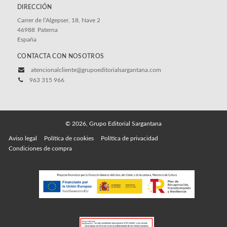
DIRECCIÓN
Carrer de l’Algepser, 18, Nave 2
46988
Paterna
España
CONTACTA CON NOSOTROS
atencionalcliente@grupoeditorialsargantana.com
963 315 966
© 2026, Grupo Editorial Sargantana
Aviso legal
Política de cookies
Política de privacidad
Condiciones de compra