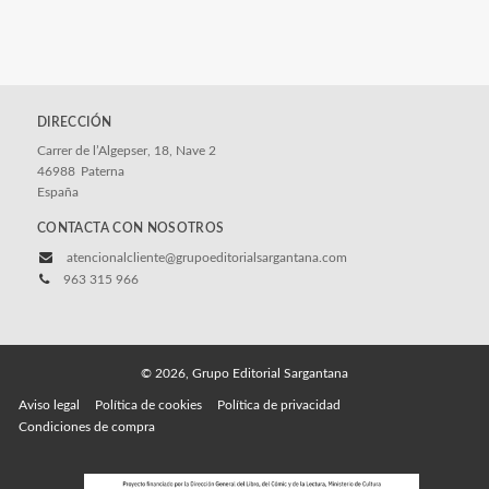
DIRECCIÓN
Carrer de l’Algepser, 18, Nave 2
46988
Paterna
España
CONTACTA CON NOSOTROS
atencionalcliente@grupoeditorialsargantana.com
963 315 966
© 2026, Grupo Editorial Sargantana
Aviso legal
Política de cookies
Política de privacidad
Condiciones de compra