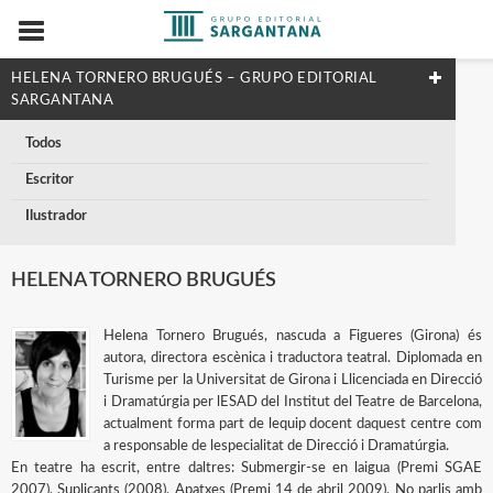
HELENA TORNERO BRUGUÉS – GRUPO EDITORIAL
SARGANTANA
Todos
Escritor
Ilustrador
HELENA TORNERO BRUGUÉS
Helena Tornero Brugués, nascuda a Figueres (Girona) és
autora, directora escènica i traductora teatral. Diplomada en
Turisme per la Universitat de Girona i Llicenciada en Direcció
i Dramatúrgia per lESAD del Institut del Teatre de Barcelona,
actualment forma part de lequip docent daquest centre com
a responsable de lespecialitat de Direcció i Dramatúrgia.
En teatre ha escrit, entre daltres: Submergir-se en laigua (Premi SGAE
2007), Suplicants (2008), Apatxes (Premi 14 de abril 2009), No parlis amb