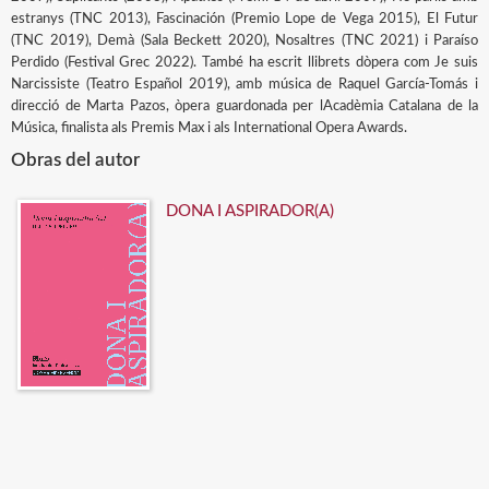
estranys (TNC 2013), Fascinación (Premio Lope de Vega 2015), El Futur
(TNC 2019), Demà (Sala Beckett 2020), Nosaltres (TNC 2021) i Paraíso
Perdido (Festival Grec 2022). També ha escrit llibrets dòpera com Je suis
Narcissiste (Teatro Español 2019), amb música de Raquel García-Tomás i
direcció de Marta Pazos, òpera guardonada per lAcadèmia Catalana de la
Música, finalista als Premis Max i als International Opera Awards.
Obras del autor
DONA I ASPIRADOR(A)