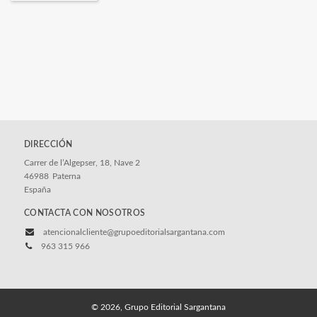
DIRECCIÓN
Carrer de l’Algepser, 18, Nave 2
46988
Paterna
España
CONTACTA CON NOSOTROS
atencionalcliente@grupoeditorialsargantana.com
963 315 966
© 2026, Grupo Editorial Sargantana