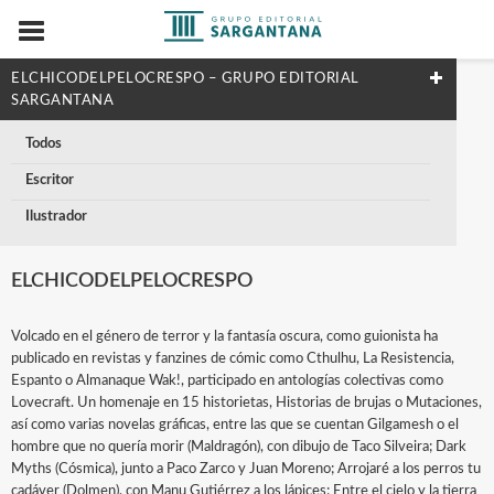
ELCHICODELPELOCRESPO – GRUPO EDITORIAL
SARGANTANA
Todos
Escritor
Ilustrador
ELCHICODELPELOCRESPO
Volcado en el género de terror y la fantasía oscura, como guionista ha
publicado en revistas y fanzines de cómic como Cthulhu, La Resistencia,
Espanto o Almanaque Wak!, participado en antologías colectivas como
Lovecraft. Un homenaje en 15 historietas, Historias de brujas o Mutaciones,
así como varias novelas gráficas, entre las que se cuentan Gilgamesh o el
hombre que no quería morir (Maldragón), con dibujo de Taco Silveira; Dark
Myths (Cósmica), junto a Paco Zarco y Juan Moreno; Arrojaré a los perros tu
cadáver (Dolmen), con Manu Gutiérrez a los lápices; Entre el cielo y la tierra