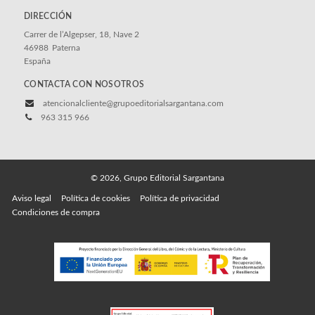
DIRECCIÓN
Carrer de l’Algepser, 18, Nave 2
46988
Paterna
España
CONTACTA CON NOSOTROS
atencionalcliente@grupoeditorialsargantana.com
963 315 966
© 2026, Grupo Editorial Sargantana
Aviso legal
Política de cookies
Política de privacidad
Condiciones de compra