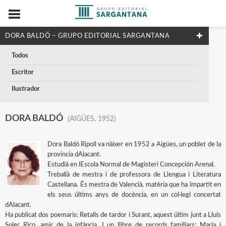
DORA BALDÓ – GRUPO EDITORIAL SARGANTANA
Todos
Escritor
Ilustrador
DORA BALDÓ
(AIGÜES, 1952)
Dora Baldó Ripoll va nàixer en 1952 a Aigües, un poblet de la
provincia dAlacant.
Estudià en lEscola Normal de Magisteri Concepción Arenal.
Treballà de mestra i de professora de Llengua i Literatura
Castellana. És mestra de Valencià, matèria que ha impartit en
els seus últims anys de docència, en un col·legi concertat
dAlacant.
Ha publicat dos poemaris: Retalls de tardor i Surant, aquest últim junt a Lluís
Soler Rico, amic de la infància. I un llibre de records familiars: Maria i