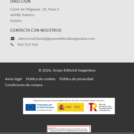
DIRECCIÓN
Carrer de l’Algepser, 18, Nave 2
46988
Paterna
España
CONTACTA CON NOSOTROS
atencionalcliente@grupoeditorialsargantana.com
963 315 966
© 2026, Grupo Editorial Sargantana
Aviso legal
Política de cookies
Política de privacidad
Condiciones de compra