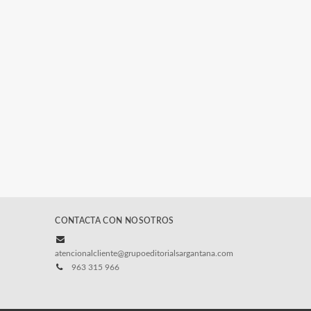
CONTACTA CON NOSOTROS
atencionalcliente@grupoeditorialsargantana.com
963 315 966