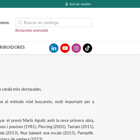
Iniciar sesión
somos
Búsqueda avanzada
TRIBUIDORES
n català més destacades.
isme el mètode mixt buscarets, molt important per a
ar el premi Marià Aguiló amb la seva primera obra,
os i poemes (1981), Piercing (2005), Tastam (2011),
ada (2013), Nus baixant una escala (2015), Panoptik.
istecs de pantera (2023).