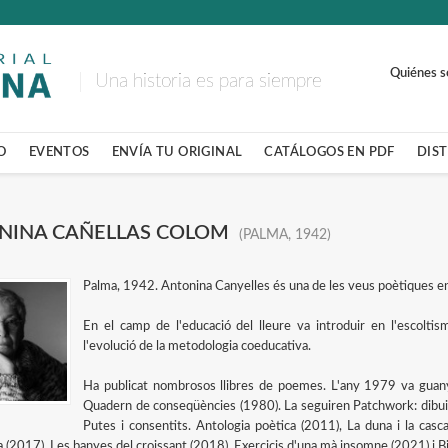
Quiénes 
Una historia es para siempre
O
EVENTOS
ENVÍA TU ORIGINAL
CATÁLOGOS EN PDF
DIS
NINA CAÑELLAS COLOM
(PALMA, 1942)
Palma, 1942. Antonina Canyelles és una de les veus poètiques e
En el camp de l'educació del lleure va introduir en l'escolt
l'evolució de la metodologia coeducativa.
Ha publicat nombrosos llibres de poemes. L'any 1979 va guany
Quadern de conseqüències (1980). La seguiren Patchwork: dibuix
Putes i consentits. Antologia poètica (2011), La duna i la casc
 (2017), Les banyes del croissant (2018), Exercicis d'una mà insomne (2021) i B