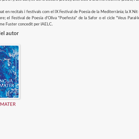
pat en recitals i festivals com el IX Festival de Poesia de la Mediterrània; la X Ni
bre; el Festival de Poesia d'Oliva "Poefesta" de la Safor o el cicle "Veus Paral
me Fuster concedit per lAELC.
el autor
 MATER